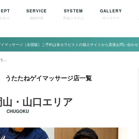
CEPT
SERVICE
SYSTEM
GALLERY
こだわり
施術内容
料金システム
ギャラリー
ゲイマッサージ［全国版］ご予約は各セラピストの個人サイトから直接お問い合わせ
中国 / 広島県広島市 うたたねゲイマッサージ店一覧
島市 うたたねゲイマッサージ店一覧
岡山・山口エリア
CHUGOKU