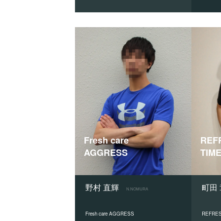
Fresh care
REF
AGGRESS
TIM
野村 直輝
町田
N.NOMURA
Fresh care AGGRESS
REFRES