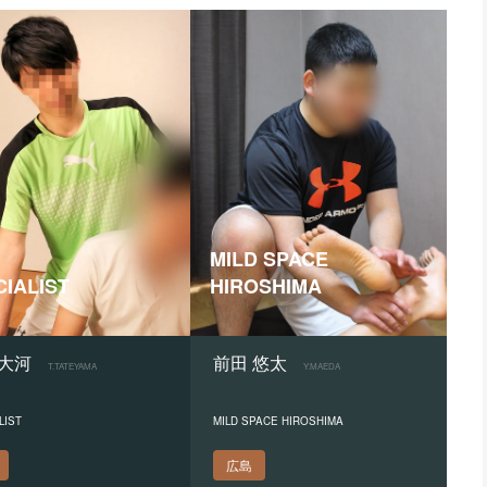
MILD SPACE
IALIST
HIROSHIMA
 大河
前田 悠太
T.TATEYAMA
Y.MAEDA
LIST
MILD SPACE HIROSHIMA
広島