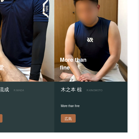
More than
堂
fine
 琉成
木之本 椋
R.IMADA
R.KINOMOTO
More than fine
広島