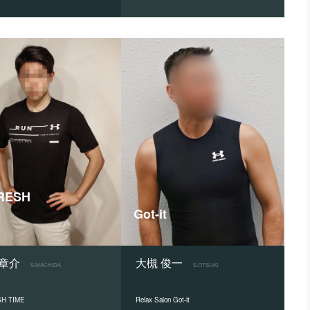
RESH
E
Got-it
 章介
大槻 俊一
S.MACHIDA
S.OTSUKI
H TIME
Relax Salon Got-it