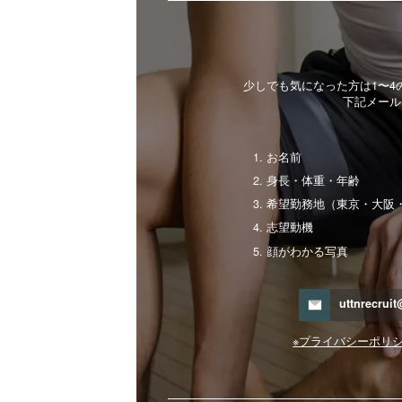
少しでも気になった方は1〜
下記メール
お名前
身長・体重・年齢
希望勤務地（東京・大阪
志望動機
顔がわかる写真
uttnrecrui
※プライバシーポリ