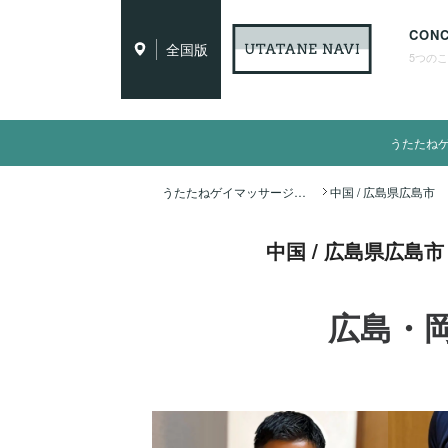
CON
全国版
5つの
うたたね
うたたねゲイマッサージ全国ナビ TOP
中国 / 広島県広
広島・