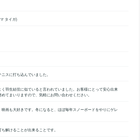
マ タイガ)
テニスに打ち込んでいました。
よく羽生結弦に似ていると言われていました。お客様にとって安心出来
努めてまいりますので、気軽にお問い合わせください。
、映画も大好きです。冬になると、ほぼ毎年スノーボードをやりにゲレ
。
打ち解けることが出来ることです。