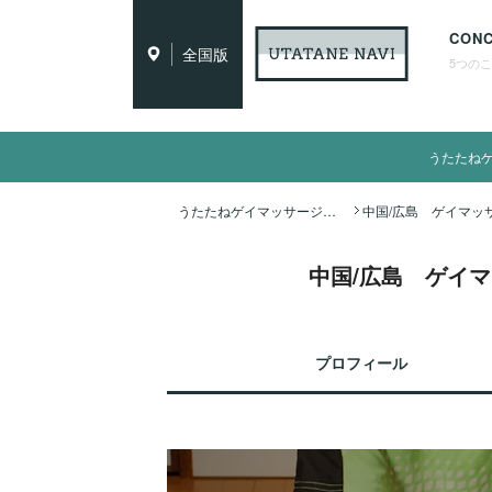
CON
全国版
5つの
うたたね
うたたねゲイマッサージ全国ナビ TOP
中国/広島 ゲイマッ
プロフィール