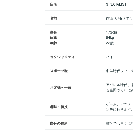
店名
SPECIALIST
名前
館山 大河(タテヤ
身長
173cm
体重
54kg
年齢
22歳
セクシャリティ
バイ
スポーツ歴
中学時代ソフト
アパレル時代、
お客様へ一言
る空間づくりに
ゲーム、アニメ
趣味・特技
ンデに行きます
自分の長所
誰とでも早くに