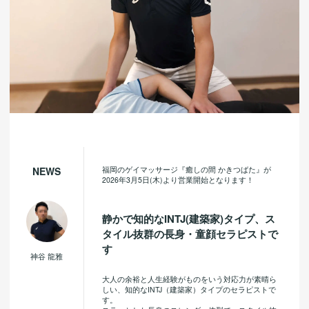
福岡のゲイマッサージ『癒しの間 かきつばた』が
NEWS
2026年3月5日(木)より営業開始となります！
静かで知的なINTJ(建築家)タイプ、ス
タイル抜群の長身・童顔セラピストで
す
神谷 龍雅
大人の余裕と人生経験がものをいう対応力が素晴ら
しい、知的なINTJ（建築家）タイプのセラピストで
す。