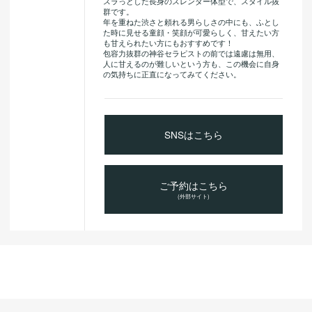
スラっとした長身のスレンダー体型で、スタイル抜
群です。
年を重ねた渋さと頼れる男らしさの中にも、ふとし
た時に見せる童顔・笑顔が可愛らしく、甘えたい方
も甘えられたい方にもおすすめです！
包容力抜群の神谷セラピストの前では遠慮は無用、
人に甘えるのが難しいという方も、この機会に自身
の気持ちに正直になってみてください。
SNSはこちら
ご予約はこちら
(外部サイト)