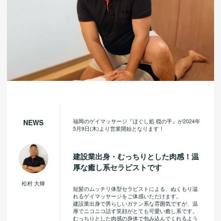
福岡のゲイマッサージ『ほぐし処 穏の手』が2024年
NEWS
5月9日(木)より営業開始となります！
建設業出身・むっちりとした肉感！温
厚な癒し系セラピストです
松村 大輝
短髪のムッチリ体型セラピストによる、ぬくもり溢
れるゲイマッサージをご体感いただけます。
建設業出身で男らしいガテン系な雰囲気ですが、温
厚でニコニコ話す笑顔がとても可愛い癒し系です。
むっちりとした肉感の身体で包み込んでくれるよう