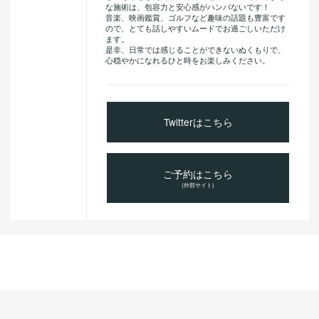
な施術は、包容力と安心感がハンパないです！
音楽、映画鑑賞、ゴルフなど趣味の話題も豊富です
ので、とても話しやすいムードでお過ごしいただけ
ます。
是非、日常では感じることができないぬくもりで、
心穏やかになれるひと時をお楽しみください。
Twitterはこちら
ご予約はこちら
(外部サイト)