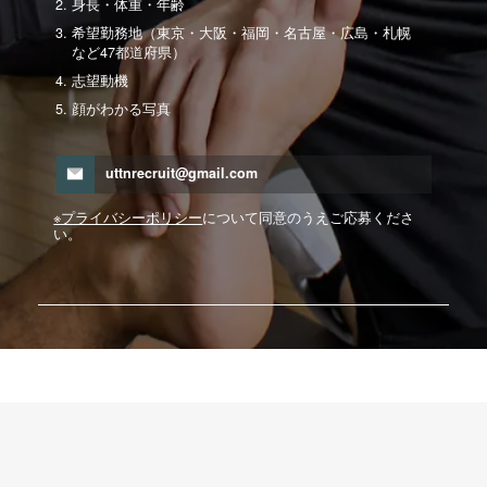
身長・体重・年齢
希望勤務地（東京・大阪・福岡・名古屋・広島・札幌
など47都道府県）
志望動機
顔がわかる写真
uttnrecruit@gmail.com
※プライバシーポリシー
について同意のうえご応募くださ
い。