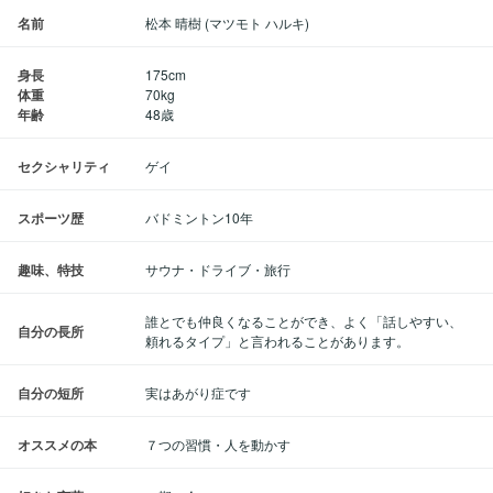
名前
松本 晴樹 (マツモト ハルキ)
身長
175cm
体重
70kg
年齢
48歳
セクシャリティ
ゲイ
スポーツ歴
バドミントン10年
趣味、特技
サウナ・ドライブ・旅行
誰とでも仲良くなることができ、よく「話しやすい、
自分の長所
頼れるタイプ」と言われることがあります。
自分の短所
実はあがり症です
オススメの本
７つの習慣・人を動かす