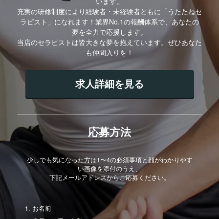
います。
充実の研修制度により経験者・未経験者ともに「うたたねセ
ラピスト」になれます！業界No.1の報酬体系で、あなたの
夢を全力で応援します。
当店のセラピストは皆大きな夢を抱えています。ぜひあなた
も仲間入りを！
求人詳細を見る
応募方法
少しでも気になった方は1〜4の必須事項と顔がわかりやす
い画像を添付のうえ、
下記メールアドレスからご応募ください。
お名前