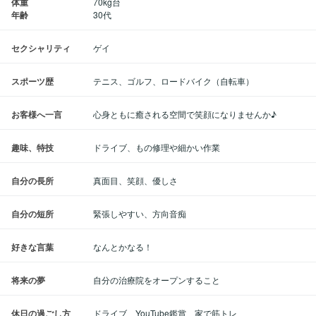
体重
70kg台
年齢
30代
セクシャリティ
ゲイ
スポーツ歴
テニス、ゴルフ、ロードバイク（自転車）
お客様へ一言
心身ともに癒される空間で笑顔になりませんか♪
趣味、特技
ドライブ、もの修理や細かい作業
自分の長所
真面目、笑顔、優しさ
自分の短所
緊張しやすい、方向音痴
好きな言葉
なんとかなる！
将来の夢
自分の治療院をオープンすること
休日の過ごし方
ドライブ、YouTube鑑賞、家で筋トレ