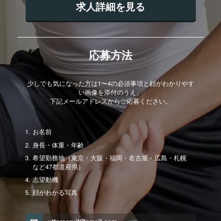
求人詳細を見る
応募方法
少しでも気になった方は1〜4の必須事項と顔がわかりやす
い画像を添付のうえ、
下記メールアドレスからご応募ください。
お名前
身長・体重・年齢
希望勤務地（東京・大阪・福岡・名古屋・広島・札幌
など47都道府県）
志望動機
顔がわかる写真