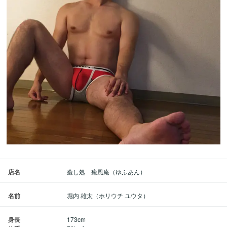
店名
癒し処 癒風庵（ゆふあん）
名前
堀内 雄太（ホリウチ ユウタ）
身長
173cm