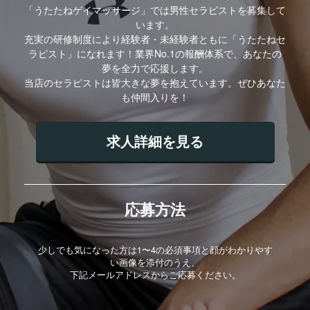
「うたたねゲイマッサージ」では男性セラピストを募集して
います。
充実の研修制度により経験者・未経験者ともに「うたたねセ
ラピスト」になれます！業界No.1の報酬体系で、あなたの
夢を全力で応援します。
当店のセラピストは皆大きな夢を抱えています。ぜひあなた
も仲間入りを！
求人詳細を見る
応募方法
少しでも気になった方は1〜4の必須事項と顔がわかりやす
い画像を添付のうえ、
下記メールアドレスからご応募ください。