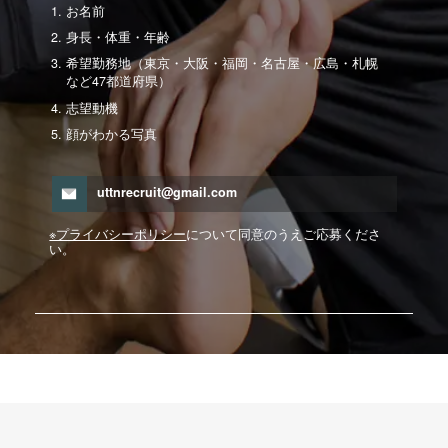
お名前
身長・体重・年齢
希望勤務地（東京・大阪・福岡・名古屋・広島・札幌
など47都道府県）
志望動機
顔がわかる写真
uttnrecruit@gmail.com
※プライバシーポリシー
について同意のうえご応募くださ
い。