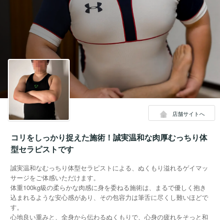
店舗サイトへ
コリをしっかり捉えた施術！誠実温和な肉厚むっちり体
型セラピストです
誠実温和なむっちり体型セラピストによる、ぬくもり溢れるゲイマッ
サージをご体感いただけます。
体重100kg級の柔らかな肉感に身を委ねる施術は、まるで優しく抱き
込まれるような安心感があり、その包容力は筆舌に尽くし難いほどで
す。
心地良い重みと、全身から伝わるぬくもりで、心身の疲れをそっと和