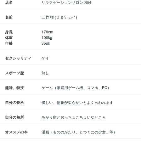
店名
リラクゼーションサロン 和紗
名前
三竹 櫂 (ミタケ カイ)
身長
170cm
体重
100kg
年齢
35歳
セクシャリティ
ゲイ
スポーツ歴
無し
趣味、特技
ゲーム（家庭用ゲーム機、スマホ、PC）
自分の長所
優しい、物腰が柔らかいとよく言われます
自分の短所
あがり症とおっちょこちょいなところ
オススメの本
漫画（もののがたり、とつくにの少女…等）