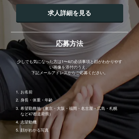
求人詳細を見る
応募方法
少しでも気になった方は1〜4の必須事項と顔がわかりやす
い画像を添付のうえ、
下記メールアドレスからご応募ください。
お名前
身長・体重・年齢
希望勤務地（東京・大阪・福岡・名古屋・広島・札幌
など47都道府県）
志望動機
顔がわかる写真