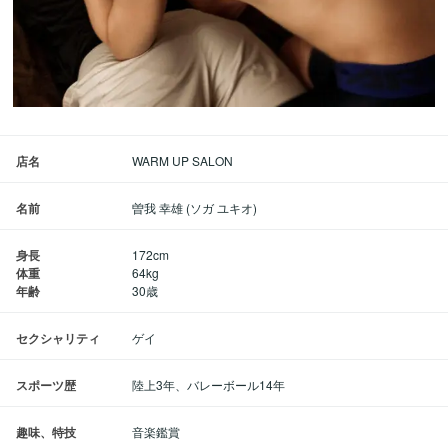
店名
WARM UP SALON
名前
曽我 幸雄 (ソガ ユキオ)
身長
172cm
体重
64kg
年齢
30歳
セクシャリティ
ゲイ
スポーツ歴
陸上3年、バレーボール14年
趣味、特技
音楽鑑賞