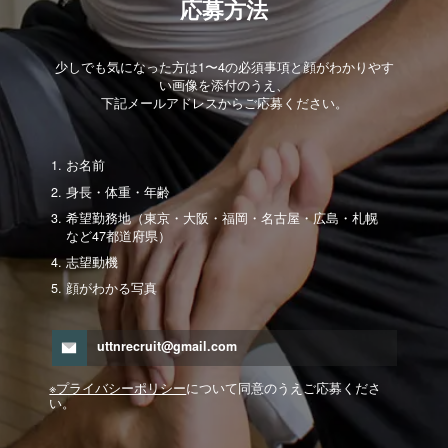
応募方法
少しでも気になった方は1〜4の必須事項と顔がわかりやす
い画像を添付のうえ、
下記メールアドレスからご応募ください。
お名前
身長・体重・年齢
希望勤務地（東京・大阪・福岡・名古屋・広島・札幌
など47都道府県）
志望動機
顔がわかる写真
uttnrecruit@gmail.com
※プライバシーポリシー
について同意のうえご応募くださ
い。