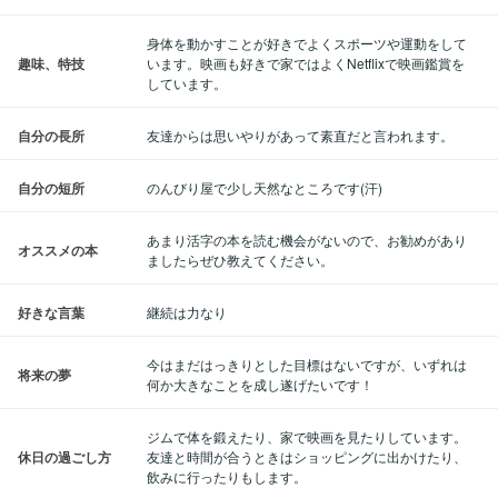
身体を動かすことが好きでよくスポーツや運動をして
趣味、特技
います。映画も好きで家ではよくNetflixで映画鑑賞を
しています。
自分の長所
友達からは思いやりがあって素直だと言われます。
自分の短所
のんびり屋で少し天然なところです(汗)
あまり活字の本を読む機会がないので、お勧めがあり
オススメの本
ましたらぜひ教えてください。
好きな言葉
継続は力なり
今はまだはっきりとした目標はないですが、いずれは
将来の夢
何か大きなことを成し遂げたいです！
ジムで体を鍛えたり、家で映画を見たりしています。
休日の過ごし方
友達と時間が合うときはショッピングに出かけたり、
飲みに行ったりもします。