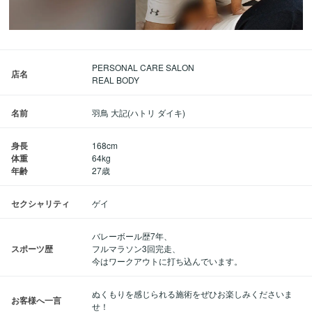
PERSONAL CARE SALON
店名
REAL BODY
名前
羽鳥 大記(ハトリ ダイキ)
身長
168cm
体重
64kg
年齢
27歳
セクシャリティ
ゲイ
バレーボール歴7年、
スポーツ歴
フルマラソン3回完走、
今はワークアウトに打ち込んでいます。
ぬくもりを感じられる施術をぜひお楽しみくださいま
お客様へ一言
せ！