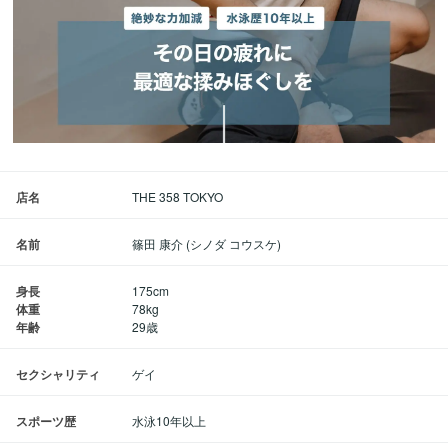
店名
THE 358 TOKYO
名前
篠田 康介 (シノダ コウスケ)
身長
175cm
体重
78kg
年齢
29歳
セクシャリティ
ゲイ
スポーツ歴
水泳10年以上