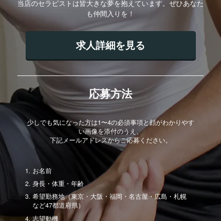
当店のセラピストは皆大きな夢を抱えています。ぜひあなた
も仲間入りを！
求人詳細を見る
応募方法
少しでも気になった方は1〜4の必須事項と顔がわかりやす
い画像を添付のうえ、
下記メールアドレスからご応募ください。
お名前
身長・体重・年齢
希望勤務地（東京・大阪・福岡・名古屋・広島・札幌
など47都道府県）
志望動機