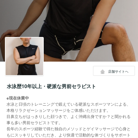
店舗サイトへ
水泳歴10年以上・硬派な男前セラピスト
※現在休業中
水泳と日頃のトレーニングで鍛えている硬派なスポーツマンによる、
本格リラクゼーションマッサージをご体感いただけます。
目鼻立ちがはっきりした顔つきで、よく沖縄出身ですか？と聞かれる
事も多い男前セラピストです。
長年のスポーツ経験で得た独自のメソッドとゲイマッサージで心身と
もにスッキリしていただき、より快適で活動的な体づくりをサポート