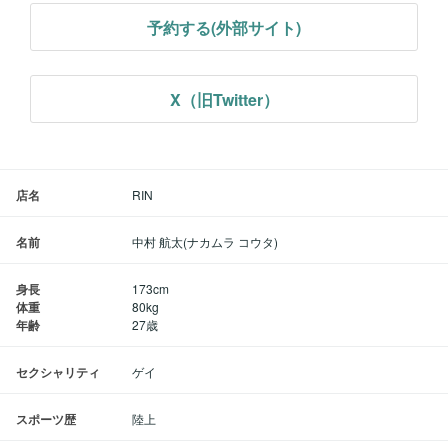
予約する(外部サイト)
X（旧Twitter）
店名
RIN
名前
中村 航太(ナカムラ コウタ)
身長
173cm
体重
80kg
年齢
27歳
セクシャリティ
ゲイ
スポーツ歴
陸上