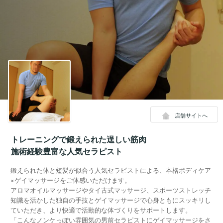
店舗サイトへ
トレーニングで鍛えられた逞しい筋肉
施術経験豊富な人気セラピスト
鍛えられた体と短髪が似合う人気セラピストによる、本格ボディケア
×ゲイマッサージをご体感いただけます。
アロマオイルマッサージやタイ古式マッサージ、スポーツストレッチ
知識を活かした独自の手技とゲイマッサージで心身ともにスッキリし
ていただき、より快適で活動的な体づくりをサポートします。
「こんなノンケっぽい雰囲気の男前セラピストにゲイマッサージをさ