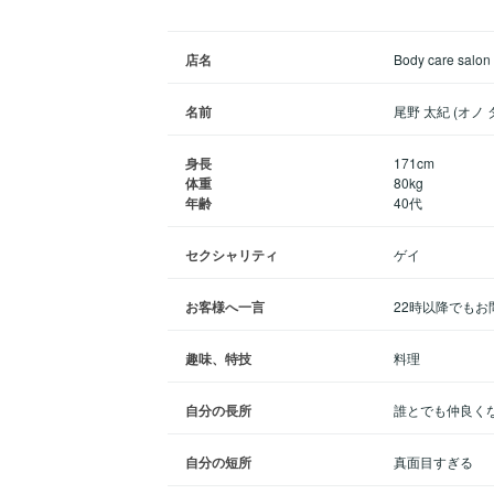
店名
Body care salon 
名前
尾野 太紀 (オノ 
身長
171cm
体重
80kg
年齢
40代
セクシャリティ
ゲイ
お客様へ一言
22時以降でも
趣味、特技
料理
自分の長所
誰とでも仲良く
自分の短所
真面目すぎる