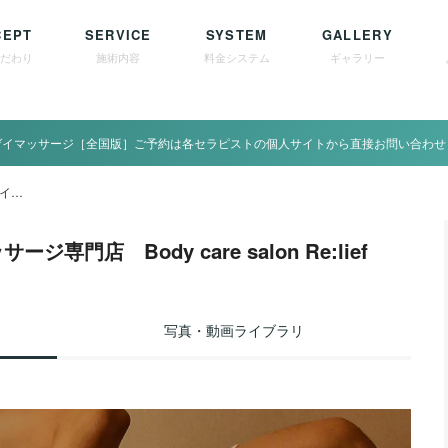
CEPT
SERVICE
SYSTEM
GALLERY
こだわり
施術内容
料金システム
ギャラリー
ゲイマッサージ［全国版］ご予約は各セラピストの個人サイトから直接お問い合わせ
関東 / 東京渋谷区 ゲイマッサージ専門店 Body care salon Re:lief
専門店 Body care salon Re:lief
写真・動画ライブラリ