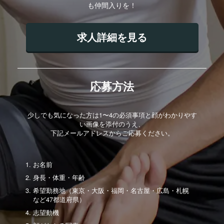
も仲間入りを！
求人詳細を見る
応募方法
少しでも気になった方は1〜4の必須事項と顔がわかりやす
い画像を添付のうえ、
下記メールアドレスからご応募ください。
お名前
身長・体重・年齢
希望勤務地（東京・大阪・福岡・名古屋・広島・札幌
など47都道府県）
志望動機