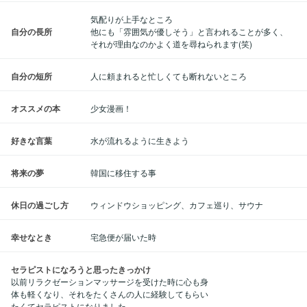
気配りが上手なところ
自分の長所
他にも「雰囲気が優しそう」と言われることが多く、
それが理由なのかよく道を尋ねられます(笑)
自分の短所
人に頼まれると忙しくても断れないところ
オススメの本
少女漫画！
好きな言葉
水が流れるように生きよう
将来の夢
韓国に移住する事
休日の過ごし方
ウィンドウショッピング、カフェ巡り、サウナ
幸せなとき
宅急便が届いた時
セラピストになろうと思ったきっかけ
以前リラクゼーションマッサージを受けた時に心も身
体も軽くなり、それをたくさんの人に経験してもらい
たくてセラピストになりました