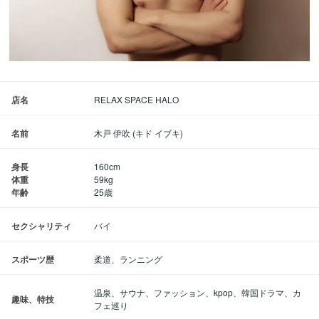
店名
RELAX SPACE HALO
名前
木戸 伊吹 (キド イブキ)
身長
160cm
体重
59kg
年齢
25歳
セクシャリティ
バイ
スポーツ歴
柔道、ランニング
温泉、サウナ、ファッション、kpop、韓国ドラマ、カ
趣味、特技
フェ巡り