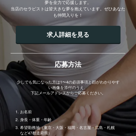
夢を全力で応援します。
当店のセラピストは皆大きな夢を抱えています。ぜひあなた
も仲間入りを！
求人詳細を見る
応募方法
少しでも気になった方は1〜4の必須事項と顔がわかりやす
い画像を添付のうえ、
下記メールアドレスからご応募ください。
お名前
身長・体重・年齢
希望勤務地（東京・大阪・福岡・名古屋・広島・札幌
など47都道府県）