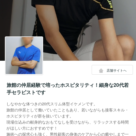
店舗サイトへ
旅館の仲居経験で培ったホスピタリティ！細身な20代若
手セラピストです
しなやかな体つきの20代スリム体型イケメンです。
旅館の仲居として働いていたこともあり、若いながらも接客スキル・
ホスピタリティが群を抜いています。
現場仕込みの献身的なおもてなしを受けながら、リラックスする時間
がほしい方におすすめです！
施術への探求心も強く、男性顧客の身体のケアから心の癒やしまで一