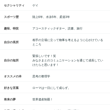
セクシャリティ
ゲイ
スポーツ歴
陸上6年、水泳5年、柔道3年
趣味、特技
アコースティックギター、読書、旅行
相手の立場に立って物事を考えるように心がけている
自分の長所
ところ
緊張しいです！笑
自分の短所
みなさまとのコミュニケーションを通じて成長してい
けたらと思います！
オススメの本
思考の整理学
好きな言葉
ローマは一日にして成らず。
将来の夢
世界遺産制覇！