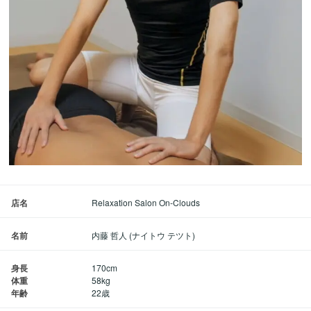
店名
Relaxation Salon On-Clouds
名前
内藤 哲人 (ナイトウ テツト)
身長
170cm
体重
58kg
年齢
22歳