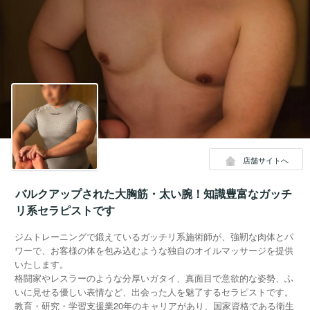
店舗サイトへ
バルクアップされた大胸筋・太い腕！知識豊富なガッチ
リ系セラピストです
ジムトレーニングで鍛えているガッチリ系施術師が、強靭な肉体とパ
ワーで、お客様の体を包み込むような独自のオイルマッサージを提供
いたします。
格闘家やレスラーのような分厚いガタイ、真面目で意欲的な姿勢、ふ
いに見せる優しい表情など、出会った人を魅了するセラピストです。
教育・研究・学習支援業20年のキャリアがあり、国家資格である衛生