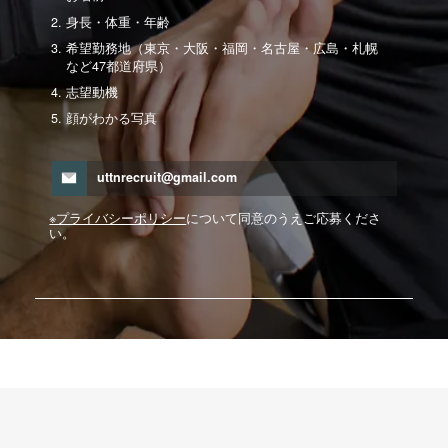
身長・体重・年齢
希望勤務地（東京・大阪・福岡・名古屋・広島・札幌
など47都道府県）
志望動機
顔がわかる写真
uttnrecruit@gmail.com
※プライバシーポリシー
について同意のうえご応募くださ
い。