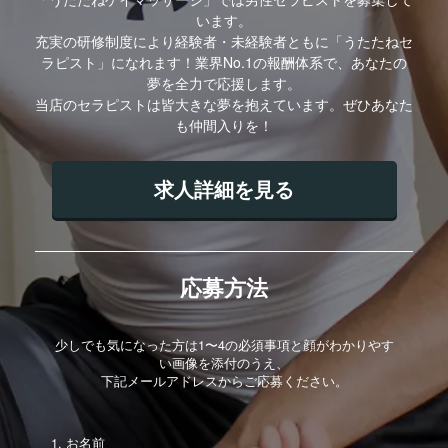
います。
充実の研修制度により経験者・未経験者ともに「うたたねセ
ラピスト」になれます！業界No.1の報酬体系で、あなたの
夢を全力で応援します。
当店のセラピストは皆大きな夢を抱えています。ぜひあなた
も仲間入りを！
求人詳細を見る
応募方法
少しでも気になった方は1〜4の必須事項と顔がわかりやす
い画像を添付のうえ、
下記メールアドレスからご応募ください。
お名前