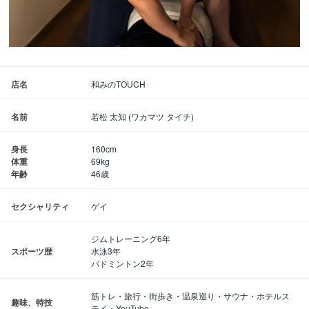
店名
和みのTOUCH
名前
若松 太知 (ワカマツ タイチ)
身長
160cm
体重
69kg
年齢
46歳
セクシャリティ
ゲイ
ジムトレーニング6年
スポーツ歴
水泳3年
バドミントン2年
筋トレ・旅行・街歩き・温泉巡り・サウナ・ホテルス
趣味、特技
テイ・YouTube