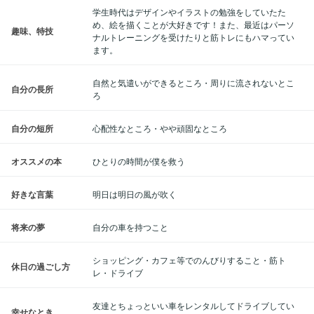
学生時代はデザインやイラストの勉強をしていたた
め、絵を描くことが大好きです！また、最近はパーソ
趣味、特技
ナルトレーニングを受けたりと筋トレにもハマってい
ます。
自然と気遣いができるところ・周りに流されないとこ
自分の長所
ろ
自分の短所
心配性なところ・やや頑固なところ
オススメの本
ひとりの時間が僕を救う
好きな言葉
明日は明日の風が吹く
将来の夢
自分の車を持つこと
ショッピング・カフェ等でのんびりすること・筋ト
休日の過ごし方
レ・ドライブ
友達とちょっといい車をレンタルしてドライブしてい
幸せなとき