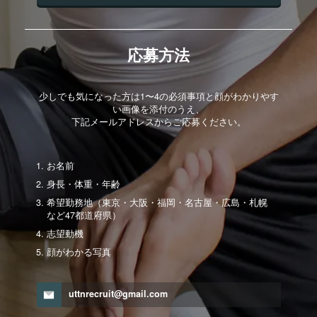
応募方法
少しでも気になった方は1〜4の必須事項と顔がわかりやす
い画像を添付のうえ、
下記メールアドレスからご応募ください。
お名前
身長・体重・年齢
希望勤務地（東京・大阪・福岡・名古屋・広島・札幌
など47都道府県）
志望動機
顔がわかる写真
uttnrecruit@gmail.com