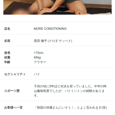
店名
MORE CONDITIONING
名前
黒田 徹平 (クロダ テッペイ)
身長
170cm
体重
65kg
年齢
アラサー
セクシャリティ
バイ
子供の頃に3年ほど水泳を習っていました。中学の時
スポーツ歴
は趣味程度でしたが、バドミントンの経験がありま
す。
お客様へ一言
「韓国の俳優さんにいそう！」とよく言われます(笑)