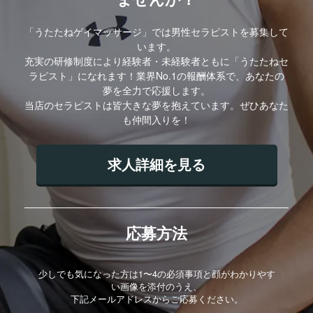
「うたたねゲイマッサージ」では男性セラピストを募集して
います。
充実の研修制度により経験者・未経験者ともに「うたたねセ
ラピスト」になれます！業界No.1の報酬体系で、あなたの
夢を全力で応援します。
当店のセラピストは皆大きな夢を抱えています。ぜひあなた
も仲間入りを！
求人詳細を見る
応募方法
少しでも気になった方は1〜4の必須事項と顔がわかりやす
い画像を添付のうえ、
下記メールアドレスからご応募ください。