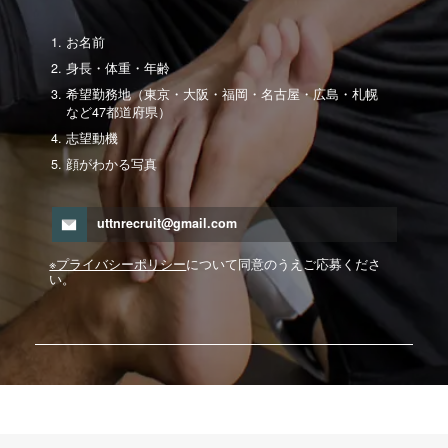
お名前
身長・体重・年齢
希望勤務地（東京・大阪・福岡・名古屋・広島・札幌
など47都道府県）
志望動機
顔がわかる写真
uttnrecruit@gmail.com
※プライバシーポリシー
について同意のうえご応募くださ
い。