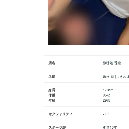
店名
微睡処 香癒
名前
敷根 新 (しきね 
身長
178cm
体重
85kg
年齢
29歳
セクシャリティ
バイ
スポーツ歴
柔道10年