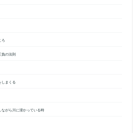
ころ
正負の法則
をしまくる
しながら川に浸かっている時