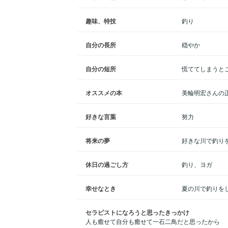
趣味、特技
釣り
自分の長所
穏やか
自分の短所
慌ててしまうと
オススメの本
美輪明宏さんの
好きな言葉
努力
将来の夢
好きな川で釣り
休日の過ごし方
釣り、ヨガ
幸せなとき
夏の川で釣りを
セラピストになろうと思ったきっかけ
人も癒せて自分も癒せて一石二鳥だと思ったから