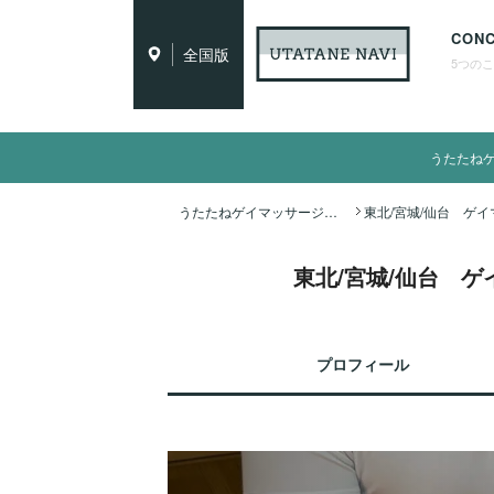
CON
全国版
5つの
うたたね
うたたねゲイマッサージ全国ナビ TOP
東北/宮城/仙台 
プロフィール