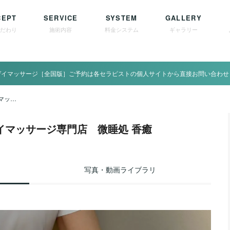
CEPT
SERVICE
SYSTEM
GALLERY
こだわり
施術内容
料金システム
ギャラリー
ゲイマッサージ［全国版］ご予約は各セラピストの個人サイトから直接お問い合わせ
東北/宮城/仙台 ゲイマッサージ専門店 微睡処 香癒
ゲイマッサージ専門店 微睡処 香癒
写真・動画ライブラリ