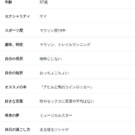
年齢
37歳
セクシャリティ
ゲイ
スポーツ歴
マラソン歴10年
趣味、特技
マラソン、トレイルランニング
自分の長所
物怖じしない
自分の短所
おっちょこちょい
オススメの本
『アヒルと鴨のコインロッカー』
好きな言葉
性やセックスに普通や平均はない
将来の夢
ミュージカルスター
休日の過ごし方
走る寝るソシャゲ