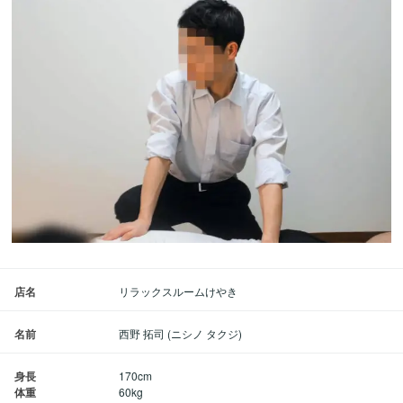
店名
リラックスルームけやき
名前
西野 拓司 (ニシノ タクジ)
身長
170cm
体重
60kg