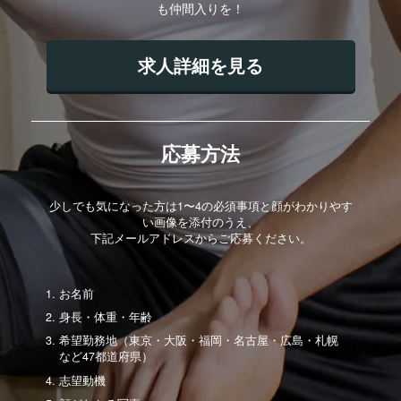
も仲間入りを！
求人詳細を見る
応募方法
少しでも気になった方は1〜4の必須事項と顔がわかりやす
い画像を添付のうえ、
下記メールアドレスからご応募ください。
お名前
身長・体重・年齢
希望勤務地（東京・大阪・福岡・名古屋・広島・札幌
など47都道府県）
志望動機