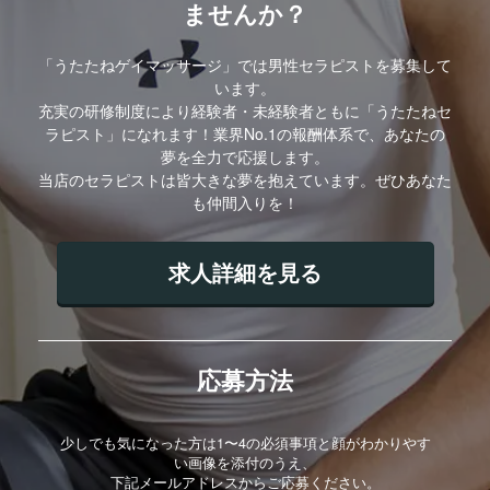
ませんか？
「うたたねゲイマッサージ」では男性セラピストを募集して
います。
充実の研修制度により経験者・未経験者ともに「うたたねセ
ラピスト」になれます！業界No.1の報酬体系で、あなたの
夢を全力で応援します。
当店のセラピストは皆大きな夢を抱えています。ぜひあなた
も仲間入りを！
求人詳細を見る
応募方法
少しでも気になった方は1〜4の必須事項と顔がわかりやす
い画像を添付のうえ、
下記メールアドレスからご応募ください。