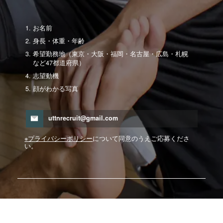
お名前
身長・体重・年齢
希望勤務地（東京・大阪・福岡・名古屋・広島・札幌
など47都道府県）
志望動機
顔がわかる写真
uttnrecruit@gmail.com
※プライバシーポリシー
について同意のうえご応募くださ
い。