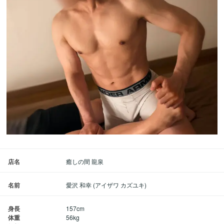
店名
癒しの間 龍泉
名前
愛沢 和幸 (アイザワ カズユキ)
身長
157cm
体重
56kg