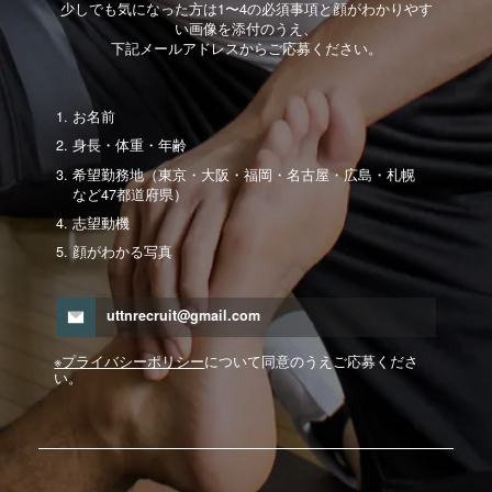
少しでも気になった方は1〜4の必須事項と顔がわかりやす
い画像を添付のうえ、
下記メールアドレスからご応募ください。
お名前
身長・体重・年齢
希望勤務地（東京・大阪・福岡・名古屋・広島・札幌
など47都道府県）
志望動機
顔がわかる写真
uttnrecruit@gmail.com
※プライバシーポリシー
について同意のうえご応募くださ
い。