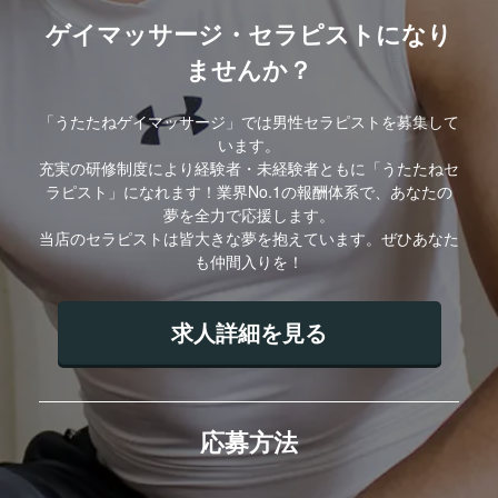
ゲイマッサージ・セラピストになり
ませんか？
「うたたねゲイマッサージ」では男性セラピストを募集して
います。
充実の研修制度により経験者・未経験者ともに「うたたねセ
ラピスト」になれます！業界No.1の報酬体系で、あなたの
夢を全力で応援します。
当店のセラピストは皆大きな夢を抱えています。ぜひあなた
も仲間入りを！
求人詳細を見る
応募方法