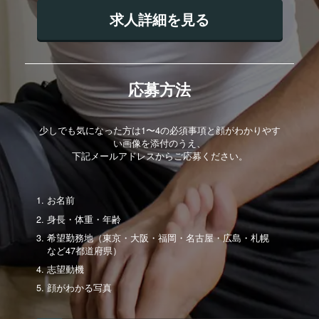
求人詳細を見る
応募方法
少しでも気になった方は1〜4の必須事項と顔がわかりやす
い画像を添付のうえ、
下記メールアドレスからご応募ください。
お名前
身長・体重・年齢
希望勤務地（東京・大阪・福岡・名古屋・広島・札幌
など47都道府県）
志望動機
顔がわかる写真