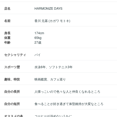
店名
HARMONIZE DAYS
名前
香川 元基 (カガワ モトキ)
身長
174cm
体重
65kg
年齢
27歳
セクシャリティ
バイ
スポーツ歴
水泳6年、ソフトテニス3年
趣味、特技
映画鑑賞、カフェ巡り
自分の長所
人懐っこいので色々な人と仲良くなれるところ
自分の短所
食べることが好き過ぎて体型維持が大変なところ
オススメの本
コーヒーが冷めないうちに