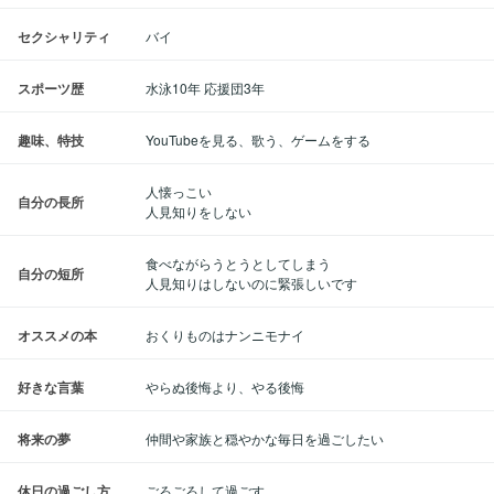
セクシャリティ
バイ
スポーツ歴
水泳10年 応援団3年
趣味、特技
YouTubeを見る、歌う、ゲームをする
人懐っこい
自分の長所
人見知りをしない
食べながらうとうとしてしまう
自分の短所
人見知りはしないのに緊張しいです
オススメの本
おくりものはナンニモナイ
好きな言葉
やらぬ後悔より、やる後悔
将来の夢
仲間や家族と穏やかな毎日を過ごしたい
休日の過ごし方
ごろごろして過ごす