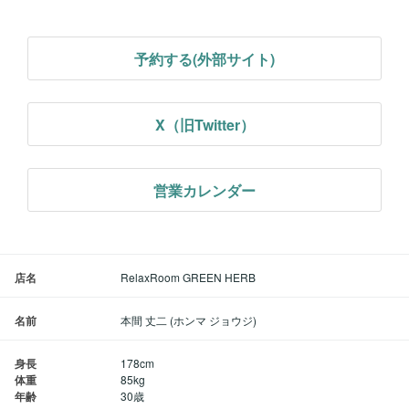
予約する(外部サイト)
X（旧Twitter）
営業カレンダー
店名
RelaxRoom GREEN HERB
名前
本間 丈二 (ホンマ ジョウジ)
身長
178cm
体重
85kg
年齢
30歳