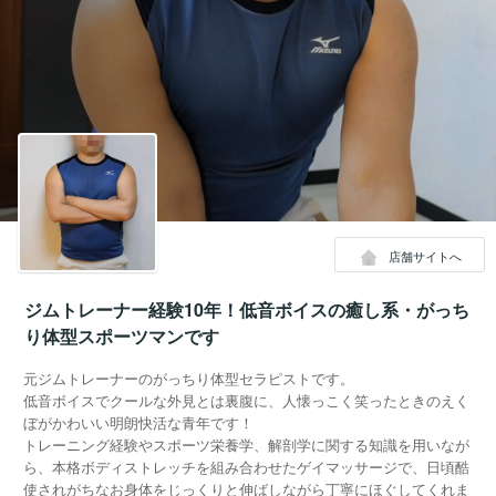
店舗サイトへ
ジムトレーナー経験10年！低音ボイスの癒し系・がっち
り体型スポーツマンです
元ジムトレーナーのがっちり体型セラピストです。
低音ボイスでクールな外見とは裏腹に、人懐っこく笑ったときのえく
ぼがかわいい明朗快活な青年です！
トレーニング経験やスポーツ栄養学、解剖学に関する知識を用いなが
ら、本格ボディストレッチを組み合わせたゲイマッサージで、日頃酷
使されがちなお身体をじっくりと伸ばしながら丁寧にほぐしてくれま