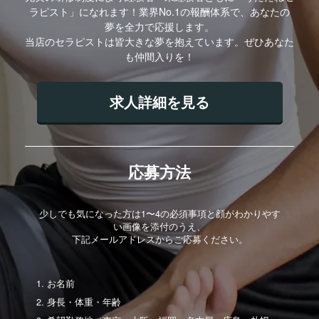
ラピスト」になれます！業界No.1の報酬体系で、あなたの
夢を全力で応援します。
当店のセラピストは皆大きな夢を抱えています。ぜひあなた
も仲間入りを！
求人詳細を見る
応募方法
少しでも気になった方は1〜4の必須事項と顔がわかりやす
い画像を添付のうえ、
下記メールアドレスからご応募ください。
お名前
身長・体重・年齢