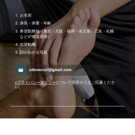
お名前
身長・体重・年齢
希望勤務地（東京・大阪・福岡・名古屋・広島・札幌
など47都道府県）
志望動機
顔がわかる写真
uttnrecruit@gmail.com
※プライバシーポリシー
について同意のうえご応募くださ
い。