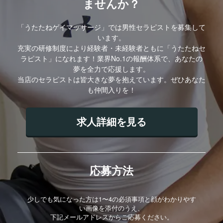
ませんか？
「うたたねゲイマッサージ」では男性セラピストを募集して
います。
充実の研修制度により経験者・未経験者ともに「うたたねセ
ラピスト」になれます！業界No.1の報酬体系で、あなたの
夢を全力で応援します。
当店のセラピストは皆大きな夢を抱えています。ぜひあなた
も仲間入りを！
求人詳細を見る
応募方法
少しでも気になった方は1〜4の必須事項と顔がわかりやす
い画像を添付のうえ、
下記メールアドレスからご応募ください。