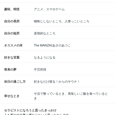
趣味、特技
アニメ、スマホゲーム
自分の長所
物怖じしないところ、人懐っこいところ
自分の短所
直情的なところ
オススメの本
The MANZAI/あさのあつこ
好きな言葉
なるようになる
将来の夢
不労所得
休日の過ごし方
好きなだけ寝る！からのサウナ！
サ活で整っているとき、美味しいご飯を食べていると
幸せなとき
き
セラピストになろうと思ったきっかけ
人を癒やす仕事に携わりたいと思ったからです