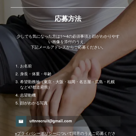
応募方法
少しでも気になった方は1〜4の必須事項と顔がわかりやす
い画像を添付のうえ、
下記メールアドレスからご応募ください。
お名前
身長・体重・年齢
希望勤務地（東京・大阪・福岡・名古屋・広島・札幌
など47都道府県）
志望動機
顔がわかる写真
uttnrecruit@gmail.com
※プライバシーポリシー
について同意のうえご応募くださ