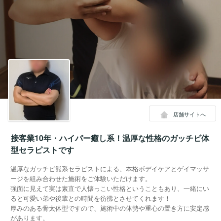
店舗サイトへ
接客業10年・ハイパー癒し系！温厚な性格のガッチビ体
型セラピストです
温厚なガッチビ熊系セラピストによる、本格ボデイケアとゲイマッサ
ージを組み合わせた施術をご体験いただけます。
強面に見えて実は素直で人懐っこい性格ということもあり、一緒にい
ると可愛い弟や後輩との時間を彷彿とさせてくれます！
厚みのある骨太体型ですので、施術中の体勢や重心の置き方に安定感
があります。