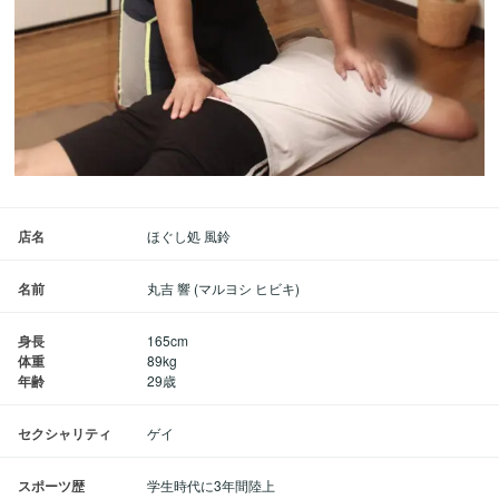
店名
ほぐし処 風鈴
名前
丸吉 響 (マルヨシ ヒビキ)
身長
165cm
体重
89kg
年齢
29歳
セクシャリティ
ゲイ
スポーツ歴
学生時代に3年間陸上