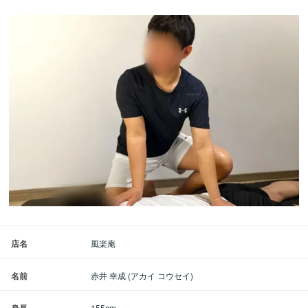
店名
風楽庵
名前
赤井 幸成 (アカイ コウセイ)
155cm