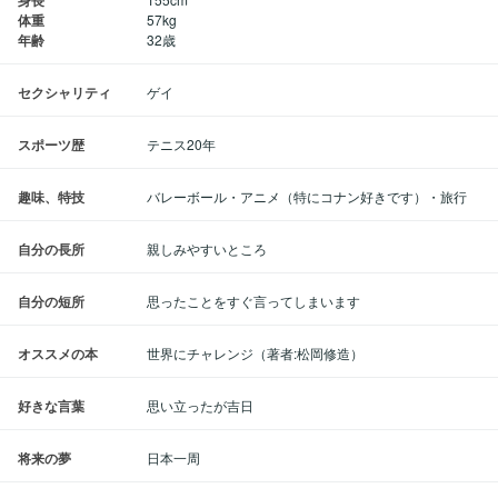
身長
体重
57kg
年齢
32歳
セクシャリティ
ゲイ
スポーツ歴
テニス20年
趣味、特技
バレーボール・アニメ（特にコナン好きです）・旅行
自分の長所
親しみやすいところ
自分の短所
思ったことをすぐ言ってしまいます
オススメの本
世界にチャレンジ（著者:松岡修造）
好きな言葉
思い立ったが吉日
将来の夢
日本一周