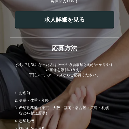
も仲間入りを！
求人詳細を見る
応募方法
少しでも気になった方は1〜4の必須事項と顔がわかりやす
い画像を添付のうえ、
下記メールアドレスからご応募ください。
お名前
身長・体重・年齢
希望勤務地（東京・大阪・福岡・名古屋・広島・札幌
など47都道府県）
志望動機
顔がわかる写真