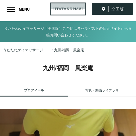
全国版
MENU
うたたねゲイマッサージ［全国版］ご予約は各セラピストの個人サイトから直
接お問い合わせください。
うたたねゲイマッサージ全国ナビ TOP
九州/福岡 風楽庵
九州/福岡 風楽庵
プロフィール
写真・動画ライブラリ