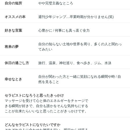
自分の短所
やや完璧主義なところ
オススメの本
週刊少年ジャンプ…卒業時期が分かりません(笑)
好きな言葉
心豊かに / 何事にも真っ直ぐ全力
自分の知らない土地や世界を周り、多くの人と関わっ
将来の夢
てみたい
休日の過ごし方
旅行、温泉、神社巡り、食べ歩き、ジム、水泳
自分が関わった方と一緒に笑顔になれる瞬間や時 / 自
幸せなとき
然を見ること
セラピストになろうと思ったきっかけ
マッサージを受けて心と体のエネルギーをチャージで
きる瞬間が好きで、自分も誰かをそんな気持ちにする
ことが出来たらいいなと思ったことがきっかけです。
どんなセラピストになりたいですか
それぞれの人に合わせた施術を行い、明日から頑張ろ