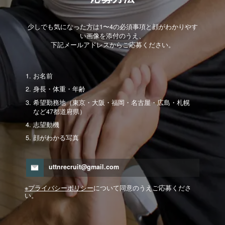
少しでも気になった方は1〜4の必須事項と顔がわかりやす
い画像を添付のうえ、
下記メールアドレスからご応募ください。
お名前
身長・体重・年齢
希望勤務地（東京・大阪・福岡・名古屋・広島・札幌
など47都道府県）
志望動機
顔がわかる写真
uttnrecruit@gmail.com
※プライバシーポリシー
について同意のうえご応募くださ
い。