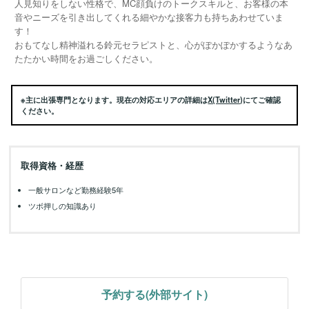
人見知りをしない性格で、MC顔負けのトークスキルと、お客様の本
音やニーズを引き出してくれる細やかな接客力も持ちあわせていま
す！
おもてなし精神溢れる鈴元セラピストと、心がぽかぽかするようなあ
たたかい時間をお過ごしください。
※主に出張専門となります。現在の対応エリアの詳細は
X(Twitter)
にてご確認
ください。
取得資格・経歴
一般サロンなど勤務経験5年
ツボ押しの知識あり
予約する(外部サイト)