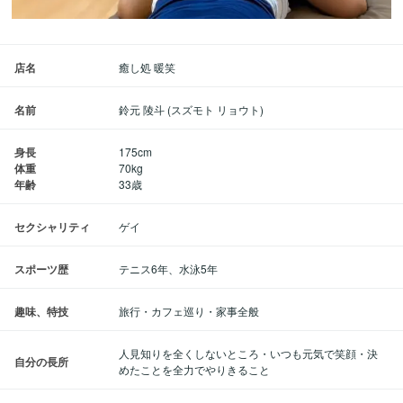
店名
癒し処 暖笑
名前
鈴元 陵斗 (スズモト リョウト)
身長
175cm
体重
70kg
年齢
33歳
セクシャリティ
ゲイ
スポーツ歴
テニス6年、水泳5年
趣味、特技
旅行・カフェ巡り・家事全般
人見知りを全くしないところ・いつも元気で笑顔・決
自分の長所
めたことを全力でやりきること