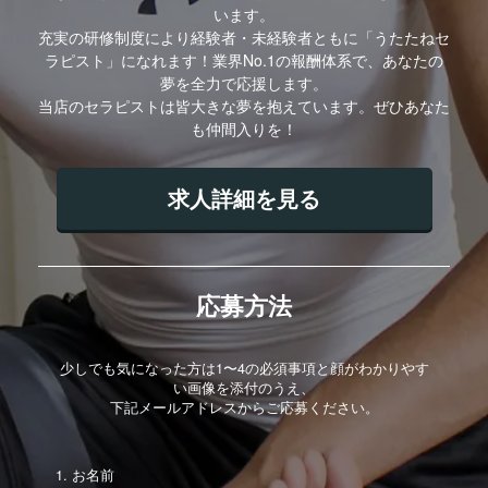
います。
充実の研修制度により経験者・未経験者ともに「うたたねセ
ラピスト」になれます！業界No.1の報酬体系で、あなたの
夢を全力で応援します。
当店のセラピストは皆大きな夢を抱えています。ぜひあなた
も仲間入りを！
求人詳細を見る
応募方法
少しでも気になった方は1〜4の必須事項と顔がわかりやす
い画像を添付のうえ、
下記メールアドレスからご応募ください。
お名前