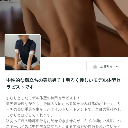
店舗サイトへ
中性的な顔立ちの美肌男子！明るく優しいモデル体型セ
ラピストです
すらりとしたモデル体型の神田セラピスト！
業界未経験ながらも、身体の反応から要望を汲み取るのが上手く、リ
ーチの長い手足を生かしたオイルトリートメントで、全身の緊張をし
っかりとほぐしてくれます。
訳あって顔の輪郭部分をお見せできませんが、キメの細かい柔肌、ハ
スキーボイスに中性的な顔立ちと、まるで渋谷や原宿を歩いていそう