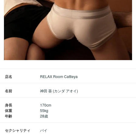
店名
RELAX Room Cattleya
名前
神田 葵 (カンダ アオイ)
身長
170cm
体重
55kg
年齢
28歳
セクシャリティ
バイ