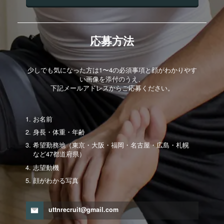
応募方法
少しでも気になった方は1〜4の必須事項と顔がわかりやす
い画像を添付のうえ、
下記メールアドレスからご応募ください。
お名前
身長・体重・年齢
希望勤務地（東京・大阪・福岡・名古屋・広島・札幌
など47都道府県）
志望動機
顔がわかる写真
uttnrecruit@gmail.com