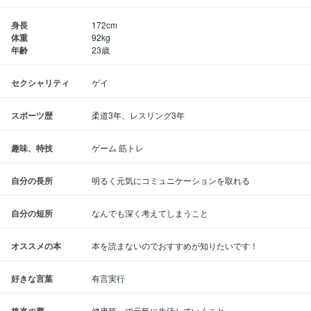
身長
172cm
体重
92kg
年齢
23歳
セクシャリティ
ゲイ
スポーツ歴
柔道3年、レスリング3年
趣味、特技
ゲーム 筋トレ
自分の長所
明るく元気にコミュニケーションを取れる
自分の短所
なんでも深く考えてしまうこと
オススメの本
本を読まないのでおすすめが知りたいです！
好きな言葉
有言実行
将来の夢
健康第一で元気に生活していくこと