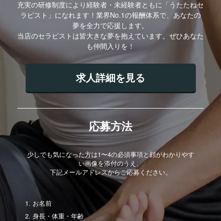
充実の研修制度により経験者・未経験者ともに「うたたねセ
ラピスト」になれます！業界No.1の報酬体系で、あなたの
夢を全力で応援します。
当店のセラピストは皆大きな夢を抱えています。ぜひあなた
も仲間入りを！
求人詳細を見る
応募方法
少しでも気になった方は1〜4の必須事項と顔がわかりやす
い画像を添付のうえ、
下記メールアドレスからご応募ください。
お名前
身長・体重・年齢