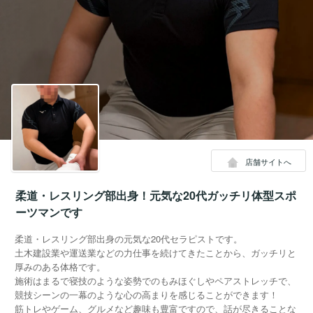
店舗サイトへ
柔道・レスリング部出身！元気な20代ガッチリ体型スポ
ーツマンです
柔道・レスリング部出身の元気な20代セラピストです。
土木建設業や運送業などの力仕事を続けてきたことから、ガッチリと
厚みのある体格です。
施術はまるで寝技のような姿勢でのもみほぐしやペアストレッチで、
競技シーンの一幕のような心の高まりを感じることができます！
筋トレやゲーム、グルメなど趣味も豊富ですので、話が尽きることな