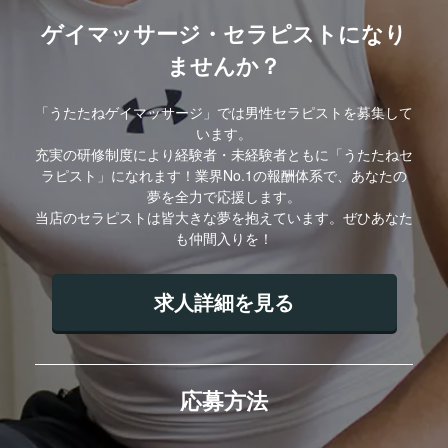
ゲイマッサージ・セラピストになり
ませんか？
「うたたねゲイマッサージ」では男性セラピストを募集して
います。
充実の研修制度により経験者・未経験者ともに「うたたねセ
ラピスト」になれます！業界No.1の報酬体系で、あなたの
夢を全力で応援します。
当店のセラピストは皆大きな夢を抱えています。ぜひあなた
も仲間入りを！
求人詳細を見る
応募方法