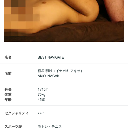
店名
BEST NAVIGATE
稲垣 明雄（イナガキ アキオ）
名前
AKIO INAGAKI
身長
171cm
体重
70kg
年齢
45歳
セクシャリティ
バイ
スポーツ歴
筋トレ・テニス