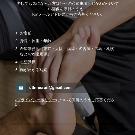
少しでも気になった方は1〜4の必須事項と顔がわかりやす
い画像を添付のうえ、
下記メールアドレスからご応募ください。
お名前
身長・体重・年齢
希望勤務地（東京・大阪・福岡・名古屋・広島・札幌
など47都道府県）
志望動機
顔がわかる写真
uttnrecruit@gmail.com
※プライバシーポリシー
について同意のうえご応募くださ
い。