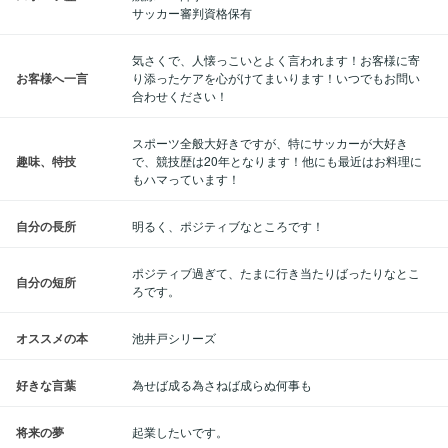
サッカー審判資格保有
気さくで、人懐っこいとよく言われます！お客様に寄
お客様へ一言
り添ったケアを心がけてまいります！いつでもお問い
合わせください！
スポーツ全般大好きですが、特にサッカーが大好き
趣味、特技
で、競技歴は20年となります！他にも最近はお料理に
もハマっています！
自分の長所
明るく、ポジティブなところです！
ポジティブ過ぎて、たまに行き当たりばったりなとこ
自分の短所
ろです。
オススメの本
池井戸シリーズ
好きな言葉
為せば成る為さねば成らぬ何事も
将来の夢
起業したいです。