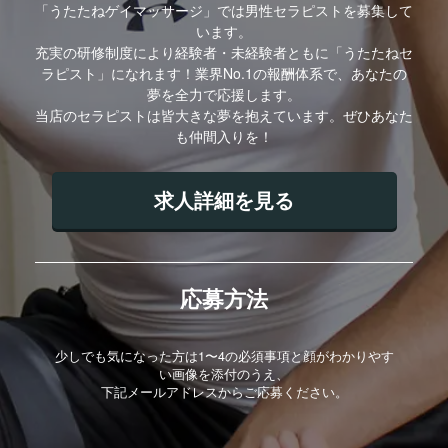
「うたたねゲイマッサージ」では男性セラピストを募集して
います。
充実の研修制度により経験者・未経験者ともに「うたたねセ
ラピスト」になれます！業界No.1の報酬体系で、あなたの
夢を全力で応援します。
当店のセラピストは皆大きな夢を抱えています。ぜひあなた
も仲間入りを！
求人詳細を見る
応募方法
少しでも気になった方は1〜4の必須事項と顔がわかりやす
い画像を添付のうえ、
下記メールアドレスからご応募ください。