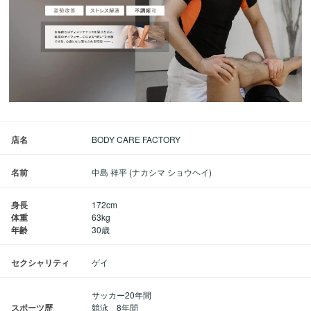
店名
BODY CARE FACTORY
名前
中島 祥平 (ナカシマ ショウヘイ)
身長
172cm
体重
63kg
年齢
30歳
セクシャリティ
ゲイ
サッカー20年間
スポーツ歴
競泳 8年間