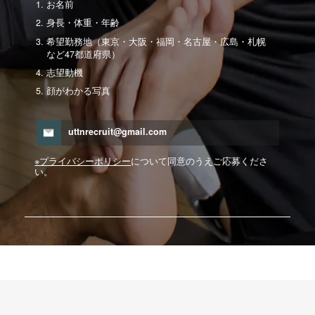
お名前
身長・体重・年齢
希望勤務地（東京・大阪・福岡・名古屋・広島・札幌
など47都道府県）
志望動機
顔がわかる写真
uttnrecruit@gmail.com
※プライバシーポリシー
について同意のうえご応募くださ
い。