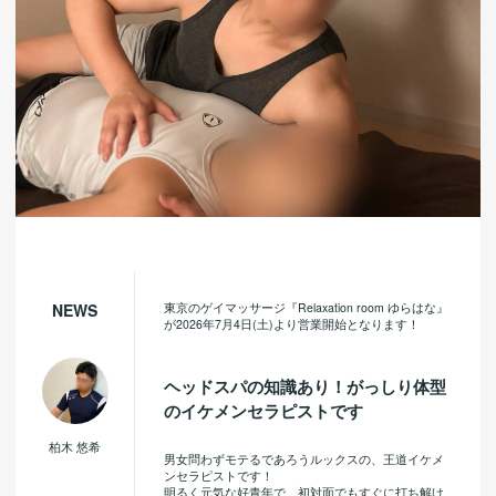
東京のゲイマッサージ『Relaxation room ゆらはな』
NEWS
が2026年7月4日(土)より営業開始となります！
ヘッドスパの知識あり！がっしり体型
のイケメンセラピストです
柏木 悠希
男女問わずモテるであろうルックスの、王道イケメ
ンセラピストです！
明るく元気な好青年で、初対面でもすぐに打ち解け