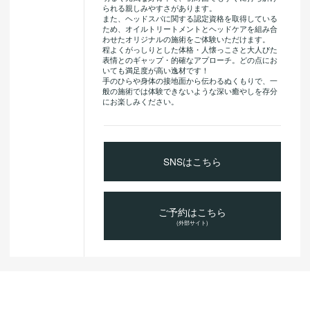
られる親しみやすさがあります。
また、ヘッドスパに関する認定資格を取得している
ため、オイルトリートメントとヘッドケアを組み合
わせたオリジナルの施術をご体験いただけます。
程よくがっしりとした体格・人懐っこさと大人びた
表情とのギャップ・的確なアプローチ。どの点にお
いても満足度が高い逸材です！
手のひらや身体の接地面から伝わるぬくもりで、一
般の施術では体験できないような深い癒やしを存分
にお楽しみください。
SNSはこちら
ご予約はこちら
(外部サイト)