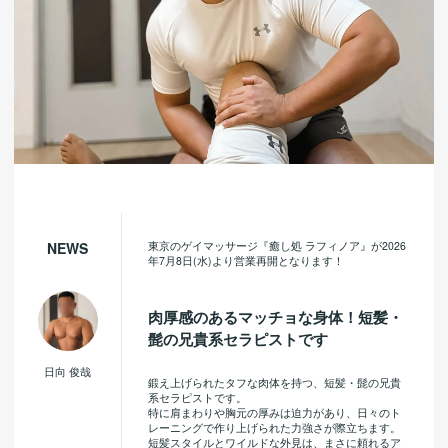
東京のゲイマッサージ『癒し処 ラフィノア』が2026
NEWS
年7月8日(水)より営業再開となります！
肉厚感のあるマッチョな身体！短髪・
髭の兄貴系セラピストです
日向 俊哉
鍛え上げられたタフな肉体を持つ、短髪・髭の兄貴
系セラピストです。
特に肩まわりや胸元の厚みは迫力があり、日々のト
レーニングで作り上げられた力強さが際立ちます。
短髪スタイルとワイルドな外見は、まさに頼れるア