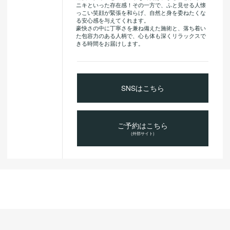
ニキといった存在感！その一方で、ふと見せる人懐
っこい笑顔が緊張を和らげ、自然と身を委ねたくな
る安心感を与えてくれます。
豪快さの中に丁寧さを兼ね備えた施術と、落ち着い
た包容力のある人柄で、心も体も深くリラックスで
きる時間をお届けします。
SNSはこちら
ご予約はこちら
(外部サイト)