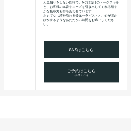
人見知りをしない性格で、MC顔負けのトークスキル
と、お客様の本音やニーズを引き出してくれる細や
かな接客力も持ちあわせています！
おもてなし精神溢れる鈴元セラピストと、心がぽか
ぽかするようなあたたかい時間をお過ごしくださ
い。
SNSはこちら
ご予約はこちら
(外部サイト)