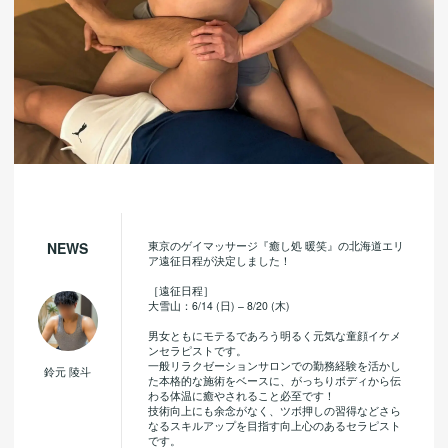
東京のゲイマッサージ『癒し処 暖笑』の北海道エリ
NEWS
ア遠征日程が決定しました！
［遠征日程］
大雪山：6/14 (日) – 8/20 (木)
男女ともにモテるであろう明るく元気な童顔イケメ
ンセラピストです。
一般リラクゼーションサロンでの勤務経験を活かし
鈴元 陵斗
た本格的な施術をベースに、がっちりボディから伝
わる体温に癒やされること必至です！
技術向上にも余念がなく、ツボ押しの習得などさら
なるスキルアップを目指す向上心のあるセラピスト
です。