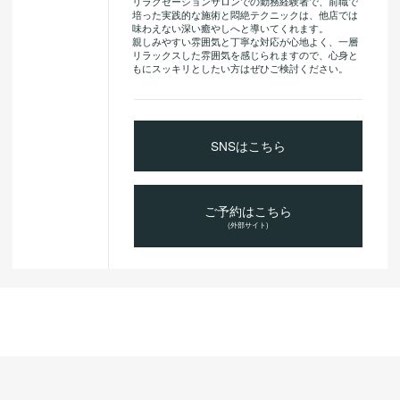
リラクゼーションサロンでの勤務経験者で、前職で
培った実践的な施術と悶絶テクニックは、他店では
味わえない深い癒やしへと導いてくれます。
親しみやすい雰囲気と丁寧な対応が心地よく、一層
リラックスした雰囲気を感じられますので、心身と
もにスッキリとしたい方はぜひご検討ください。
SNSはこちら
ご予約はこちら
(外部サイト)