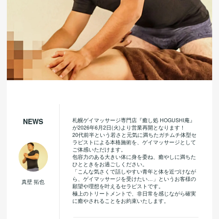
札幌ゲイマッサージ専門店『癒し処 HOGUSHI庵』
NEWS
が2026年6月2日(火)より営業再開となります！
20代前半という若さと元気に満ちたガチムチ体型セ
ラピストによる本格施術を、ゲイマッサージとして
ご体感いただけます。
包容力のある大きい体に身を委ね、癒やしに満ちた
ひとときをお過ごしください。
「こんな気さくで話しやすい青年と体を近づけなが
ら、ゲイマッサージを受けたい…」というお客様の
真壁 拓也
願望や理想を叶えるセラピストです。
極上のトリートメントで、非日常を感じながら確実
に癒やされることをお約束いたします。