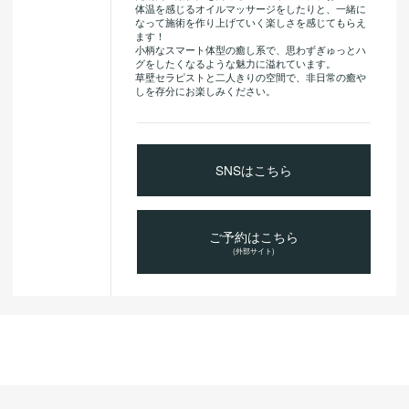
体温を感じるオイルマッサージをしたりと、一緒に
なって施術を作り上げていく楽しさを感じてもらえ
ます！
小柄なスマート体型の癒し系で、思わずぎゅっとハ
グをしたくなるような魅力に溢れています。
草壁セラピストと二人きりの空間で、非日常の癒や
しを存分にお楽しみください。
SNSはこちら
ご予約はこちら
(外部サイト)