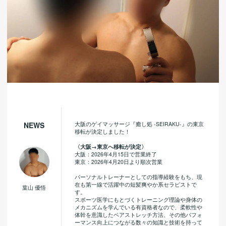
大阪のゲイマッサージ『癒し処 -SEIRAKU-』の東京
NEWS
移転が決定しました！
〈大阪→東京へ移転が決定〉
大阪：2026年4月15日で営業終了
東京：2026年4月20日より順次営業
パーソナルトレーナーとしての指導経験をもち、現
在も第一線で活躍中の短髪爽やか系セラピストで
葉山 優悟
す。
スポーツ医学にもとづくトレーニング理論や身体の
メカニズムを学んでいる有資格者なので、柔軟性や
体幹を意識したペアストレッチ方法、その他パフォ
ーマンス向上につながる数々の知識と技術を持って