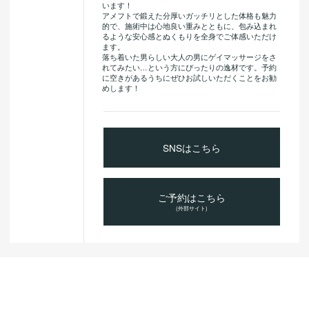
います！
アメフトで鍛えた分厚いガッチリとした体格も魅力
的で、施術中は心地良い重みとともに、包み込まれ
るような安心感とぬくもりを全身でご体感いただけ
ます。
落ち着いた男らしい大人の男にゲイマッサージをさ
れてみたい…という方にぴったりの逸材です。予約
に空きがあるうちにぜひお試しいただくことをお勧
めします！
SNSはこちら
ご予約はこちら
(外部サイト)