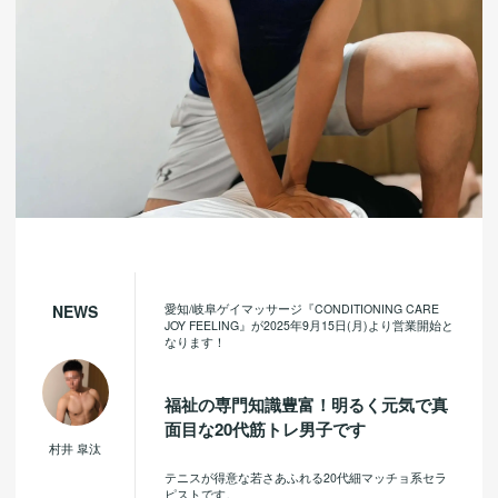
愛知/岐阜ゲイマッサージ『CONDITIONING CARE
NEWS
JOY FEELING』が2025年9月15日(月)より営業開始と
なります！
福祉の専門知識豊富！明るく元気で真
面目な20代筋トレ男子です
村井 皐汰
テニスが得意な若さあふれる20代細マッチョ系セラ
ピストです。