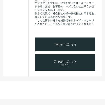
ボディケアを中心に、全身を使ったオイルマッサー
ジを織り交ぜ、お客様のニーズに合わせたリラクゼ
ーションをお届けします。
明るく元気で、社会福祉や精神保健福祉に関する勉
強をしている真面目な青年です。
「こんな筋トレ好きな短髪男子からゲイマッサージ
をされたら…」そんな妄想や夢を叶えてくれます！
Twitterはこちら
ご予約はこちら
(外部サイト)