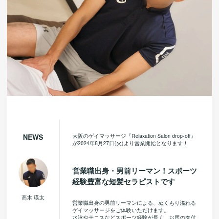
大阪のゲイマッサージ『Relaxation Salon drop-off』
NEWS
が2024年8月27日(火)より営業開始となります！
営業職出身・男前リーマン！スポーツ
経験豊富な短髪セラピストです
高木 瑛太
営業職出身の男前リーマンによる、ぬくもり溢れる
ゲイマッサージをご体験いただけます。
水泳やテニスなどスポーツ経験が長く、お尻の肉付