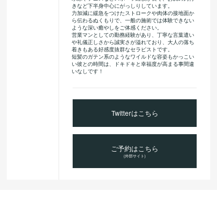
きなど下半身中心にがっしりしています。
力加減に緩急をつけたストロークや肉体の接地面か
ら伝わるぬくもりで、一般の施術では体験できない
ような深い癒やしをご体感ください。
営業マンとしての勤務経験があり、丁寧な言葉遣い
や礼儀正しさから誠実さが溢れており、大人の落ち
着きもある好感度抜群なセラピストです。
短髪のガテン系のようなワイルドな容姿もかっこい
い彼との時間は、ドキドキと幸福度が高まる事間違
いなしです！
Twitterはこちら
ご予約はこちら
(外部サイト)