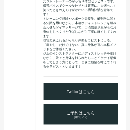
元ジムトレーナーのがっちり体型セラピストです。
低音ボイスでクールな外見とは裏腹に、人懐っこく
笑ったときのえくぼがかわいい明朗快活な青年で
す！
トレーニング経験やスポーツ栄養学、解剖学に関す
る知識を用いながら、本格ボディストレッチを組み
合わせたゲイマッサージで、日頃酷使されがちなお
身体をじっくりと伸ばしながら丁寧にほぐしてくれ
ます。
包容力あふれるがっちり体型セラピストによる、
「癒やし」だけではない、真に身体が喜ぶ本格メソ
ッドをご体感ください。
ジムのインストラクターにボディストレッチを受け
ながら、段々と身体を触られたら…とイケナイ想像
をしてしまう方にとって、まさに願望を叶えてくれ
るセラピストといえます！
Twitterはこちら
ご予約はこちら
(外部サイト)